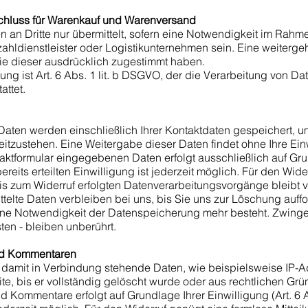
schluss für Warenkauf und Warenversand
n Dritte nur übermittelt, sofern eine Notwendigkeit im Rahm
ahldienstleister oder Logistikunternehmen sein. Eine weiterge
Sie dieser ausdrücklich zugestimmt haben.
ng ist Art. 6 Abs. 1 lit. b DSGVO, der die Verarbeitung von Dat
attet.
 Daten werden einschließlich Ihrer Kontaktdaten gespeichert, 
itzustehen. Eine Weitergabe dieser Daten findet ohne Ihre Einwi
aktformular eingegebenen Daten erfolgt ausschließlich auf Grun
bereits erteilten Einwilligung ist jederzeit möglich. Für den Wid
is zum Widerruf erfolgten Datenverarbeitungsvorgänge bleibt 
telte Daten verbleiben bei uns, bis Sie uns zur Löschung auffor
ine Notwendigkeit der Datenspeicherung mehr besteht. Zwing
en - bleiben unberührt.
nd Kommentaren
damit in Verbindung stehende Daten, wie beispielsweise IP-A
site, bis er vollständig gelöscht wurde oder aus rechtlichen G
 Kommentare erfolgt auf Grundlage Ihrer Einwilligung (Art. 6 Ab