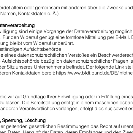
heidet allein oder gemeinsam mit anderen über die Zwecke und 
Namen, Kontaktdaten o. Ä.).
Datenverarbeitung
illigung sind einige Vorgänge der Datenverarbeitung möglich. E
h. Für den Widerruf genügt eine formlose Mitteilung per E-Mail
tung bleibt vom Widerruf unberührt.
uständigen Aufsichtsbehörde
alle eines datenschutzrechtlichen Verstoßes ein Beschwerderec
 Aufsichtsbehörde bezüglich datenschutzrechtlicher Fragen i
r Sitz unseres Unternehmens befindet. Der folgende Link stellt
eren Kontaktdaten bereit:
https://www.bfdi.bund.de/DE/Infothe
die wir auf Grundlage Ihrer Einwilligung oder in Erfüllung eines
zu lassen. Die Bereitstellung erfolgt in einem maschinenlesbare
nderen Verantwortlichen verlangen, erfolgt dies nur, soweit es
g, Sperrung, Löschung
er geltenden gesetzlichen Bestimmungen das Recht auf unentg
n Daten, Herkunft der Daten, deren Empfänger und den Zweck