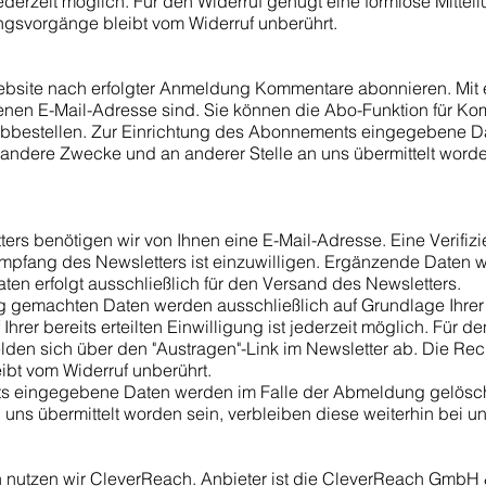
t jederzeit möglich. Für den Widerruf genügt eine formlose Mitte
ungsvorgänge bleibt vom Widerruf unberührt.
ebsite nach erfolgter Anmeldung Kommentare abonnieren. Mit ei
nen E-Mail-Adresse sind. Sie können die Abo-Funktion für Kom
, abbestellen. Zur Einrichtung des Abonnements eingegebene 
r andere Zwecke und an anderer Stelle an uns übermittelt worde
rs benötigen wir von Ihnen eine E-Mail-Adresse. Eine Verifi
mpfang des Newsletters ist einzuwilligen. Ergänzende Daten 
aten erfolgt ausschließlich für den Versand des Newsletters.
gemachten Daten werden ausschließlich auf Grundlage Ihrer Ein
Ihrer bereits erteilten Einwilligung ist jederzeit möglich. Für 
elden sich über den "Austragen"-Link im Newsletter ab. Die Rech
bt vom Widerruf unberührt.
s eingegebene Daten werden im Falle der Abmeldung gelöscht.
uns übermittelt worden sein, verbleiben diese weiterhin bei un
 nutzen wir CleverReach. Anbieter ist die CleverReach GmbH 