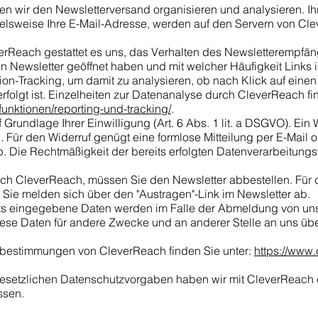
en wir den Newsletterversand organisieren und analysieren. Ih
lsweise Ihre E-Mail-Adresse, werden auf den Servern von Cle
erReach gestattet es uns, das Verhalten des Newsletterempfäng
ren Newsletter geöffnet haben und mit welcher Häufigkeit Links 
on-Tracking, um damit zu analysieren, ob nach Klick auf einen L
rfolgt ist. Einzelheiten zur Datenanalyse durch CleverReach fi
unktionen/reporting-und-tracking/
.
Grundlage Ihrer Einwilligung (Art. 6 Abs. 1 lit. a DSGVO). Ein Wi
ch. Für den Widerruf genügt eine formlose Mitteilung per E-Mail
b. Die Rechtmäßigkeit der bereits erfolgten Datenverarbeitung
h CleverReach, müssen Sie den Newsletter abbestellen. Für 
r Sie melden sich über den "Austragen"-Link im Newsletter ab.
s eingegebene Daten werden im Falle der Abmeldung von uns
ese Daten für andere Zwecke und an anderer Stelle an uns über
zbestimmungen von CleverReach finden Sie unter:
https://www
 gesetzlichen Datenschutzvorgaben haben wir mit CleverReach 
ssen.