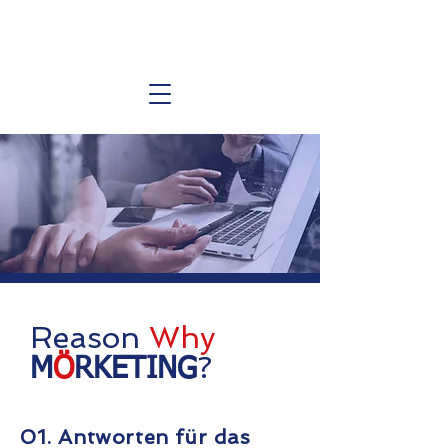
Reason
Why
?
M
Ö
RKETING
01. Antworten für das