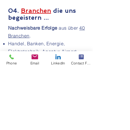
04.
Branchen
die uns
begeistern ...
Nachweisbare Erfolge
aus über
40
Branchen
.
Handel, Banken, Energie,
Elektrotechnik, Agentur, Airport,
Pharmazie, Klinik, Maschinenbau,
Phone
Email
LinkedIn
Contact Form
Werkzeug, Baumärkte, ... ,
B2B und B2C
"Kundenbegeisterung reicht nicht
mehr aus - Kunden müssen zu Fans
werden"
05. Wir wollen
nicht das