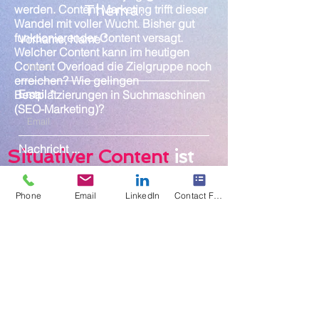
Thema:
werden. Content Marketing trifft dieser
Wandel mit voller Wucht. Bisher gut
funktionierender Content versagt.
Vorname, Name
Welcher Content kann im heutigen
Content Overload die Zielgruppe noch
erreichen? Wie gelingen
Email
Bestplatzierungen in Suchmaschinen
(SEO-Marketing)?
Nachricht ...
Situativer Content
ist
die
neue
Ära
des
Content-Marketings
Phone
Email
LinkedIn
Contact Form
Situatives Content Marketing (SCM)
baut auf der Verhaltenspsychologie
OK
auf und ist ein Erfolgsgarant. Der
psychosoziale Nutzen ist hier für
Kunden wichtiger als ein sachlich-
funktionale Nutzen.