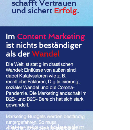
schafft Vertrauen
und sichert
Erfolg
.
Im
Content Marketing
ist nichts beständiger
als der
Wandel
Die Welt ist stetig im drastischen
Wandel: Einflüsse von außen sind
dabei Katalysatoren wie z. B.
rechtliche Faktoren, Digitalisierung,
sozialer Wandel und die Corona-
Pandemie. Die Marketinglandschaft im
B2B- und B2C- Bereich hat sich stark
gewandelt.
Marketing-Budgets werden beständig
runtergefahren. So muss
Bitte Info zu folgendem
wirtschaftlicher denn je gearbeitet