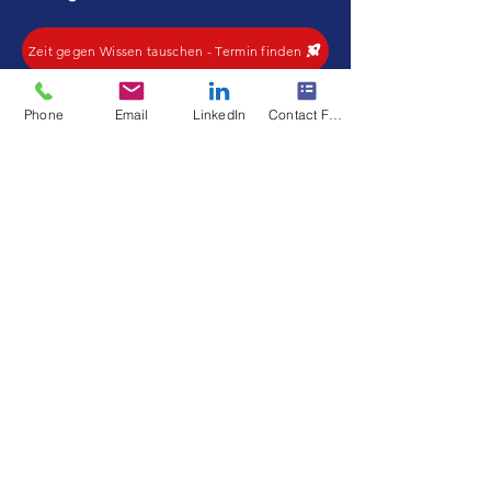
Zeit gegen Wissen tauschen - Termin finden
Phone
Email
LinkedIn
Contact Form
Danke für das Feedback!
René Kühn, Initiator CMCX/
Content-Marketing.com