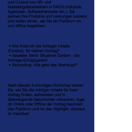
und C-Level von HR- und
Marketingdienstleistern in DACH (Industrie,
Agenturen, Softwarehersteller etc.). Sie
kennen Ihre Produkte und Leistungen bestens
und wollen lernen, wie Sie ein Publikum on-
und offline begeistern.
Inhalte:
• Wie finde ich die richtigen Inhalte
(Content), für meinen Vortrag?
• Neuester Trend: Situativer Content - der
Vortrags-Erfolgsgarant!
• Storytelling: Wie geht das überhaupt?
Ziel:
Nach diesem 4-stündigen Workshop wissen
Sie, wie Sie die richtigen Inhalte für Ihren
Vortrag finden, aufbereiten und in
überzeugende Geschichten verpacken. Egal
ob Online oder Offline der Vortrag fasziniert
das Publikum und ist das Highlight. Applaus
ist machbar!
Vorteile: