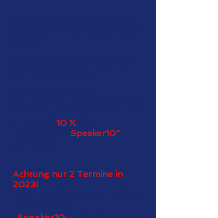
💎 Exklusiv: Seminar mit dem
Speaker und Buchautor Olaf
Mörk.
💎 Effizent: In nur 4 Stunden
sicher zum Erfolg.
💎 Relevant: 101 %
Begeisterung & Zufriedenheit.
👑 Spare*
10 %
mit
Rabattcode: "
Speaker10"
garantiert.
Achtung nur 2 Termine in
20
23
!
Top-Preis*
nur 315,- €
inkl.
Rabattcode
"
Speaker10
"+
MwSt.