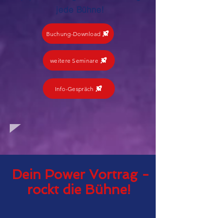
jede Bühne!
Buchung-Download
weitere Seminare
Info-Gespräch
Dein Power Vortrag -
rockt die Bühne!