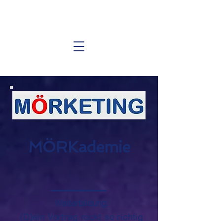
MÖRKademie
Weiterbildung:
(D)ein Vortrag rockt so richtig