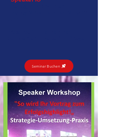
Freitag, 4. März oder
Freitag 9. September, 9 bis 13
Uhr.
Maximal 10 Teilnehmer -
Sondertermine auf Anfrage.
Seminar Buchen