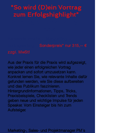
"So wird (D)ein Vortrag
zum Erfolgshighlight"
Strategie | Umsetzung |
Praxis
Packende Inhalte + Storytelling =
Vortragserfolg.
Sonderpreis* nur 315,-- €
zzgl. MwSt!
Aus der Praxis für die Praxis wird aufgezeigt,
wie jeder einen erfolgreichen Vortrag
anpacken und sofort umzusetzen kann.
Konkret lernen Sie, wie relevante Inhalte dafür
gefunden werden, wie Sie diese aufbereiten
und das Publikum faszinieren.
Hintergrundinformationen, Tipps, Tricks,
Praxisbeispiele, Checklisten und Trends
geben neue und wichtige Impulse für jeden
Speaker.
Vom Einsteiger bis hin zum
Aufsteiger.
Zielgruppe:
Marketing-, Sales- und Projektmanager PM´s