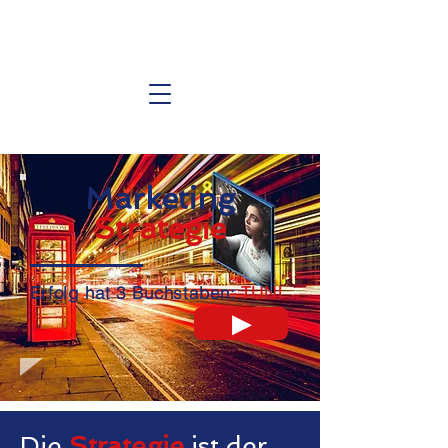
Marketing
Strategie
Erfolg hat 3 Buchstaben:
TUN!
▶
Die
Strategie
ist der