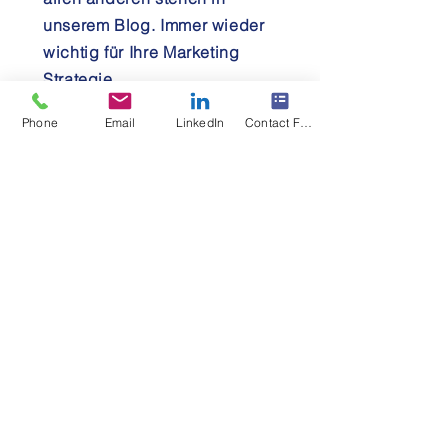
unserem Blog. Immer wieder
wichtig für Ihre Marketing
Strategie.
Relevanter Content ist King
.
Phone
Email
LinkedIn
Contact Form
▶
Bereit
für den nächsten
Schritt?
Wann ist der richtige Zeitpunkt
um in Kontakt zu treten? Genau
jetzt
... denn Erfolg hat drei